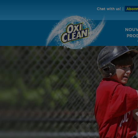
Chat with us!
|
Abonn
NOU
PRO