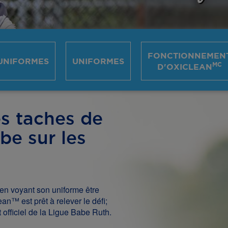
FONCTIONNEMEN
UNIFORMES
UNIFORMES
MC
D'OXICLEAN
es taches de
rbe sur les
en voyant son uniforme être
an™ est prêt à relever le défi;
t officiel de la Ligue Babe Ruth.