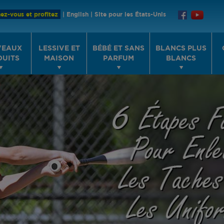
ez-vous et profitez
|
English
|
Site pour les États-Unis
VEAUX
LESSIVE ET
BÉBÉ ET SANS
BLANCS PLUS
DUITS
MAISON
PARFUM
BLANCS