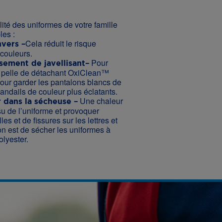
lité des uniformes de votre famille
les :
Cela réduit le risque
nvers –
 couleurs.
Pour
sement de javellisant–
e pelle de détachant OxiClean™
pour garder les pantalons blancs de
andails de couleur plus éclatants.
Une chaleur
r dans la sécheuse –
ssu de l’uniforme et provoquer
les et de fissures sur les lettres et
ion est de sécher les uniformes à
olyester.