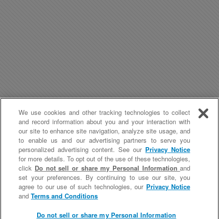
We use cookies and other tracking technologies to collect
and record information about you and your interaction with
our site to enhance site navigation, analyze site usage, and
to enable us and our advertising partners to serve you
personalized advertising content. See our
Privacy Notice
for more details. To opt out of the use of these technologies,
click
Do not sell or share my Personal Information
and
Modalités d'utilisation du Site
Politique de confidentialité
set your preferences. By continuing to use our site, you
Contactez-nous
Do not sell or share my Personal Information
agree to our use of such technologies, our
Privacy Notice
and
Terms and Conditions
©
2026 Church & Dwight Co., Inc.
Do not sell or share my Personal Information