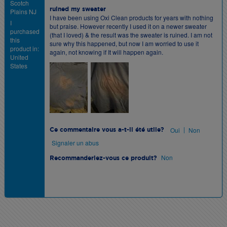
Scotch
ruined my sweater
Plains NJ
I have been using Oxi Clean products for years with nothing
I
but praise. However recently I used it on a newer sweater
purchased
(that I loved) & the result was the sweater is ruined. I am not
this
sure why this happened, but now I am worried to use it
product in:
again, not knowing if It will happen again.
United
States
|
Oui
Non
Ce commentaire vous a-t-il été utile?
Signaler un abus
Non
Recommanderiez-vous ce produit?