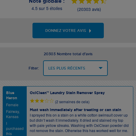
Note globale :
4.5 sur 5 étoiles
(20303 avis)
DONNEZ VOTRE AVIS
20303 Nombre total d’avis
Filter:
Blue
OxiClean™ Laundry Stain Remover Spray
Heron
(2 semaines de cela)
Female
Must wash immediately after treating or can stain
Fairway,
I sprayed this on a stain on a white cotton swimsuit cover up
Kansas
but didn’t wash it immediately. It dried and stained my top
I
with pale yellow streaks. Washing with OxiClean powder did
purchased
not remove the stain. Otherwise this has worked well for me.
this