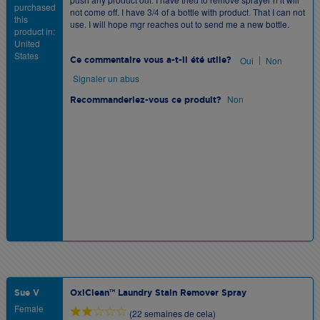
purchased
not come off. I have 3/4 of a bottle with product. That I can not
this
use. I will hope mgr reaches out to send me a new bottle.
product in:
United
States
|
Oui
Non
Ce commentaire vous a-t-il été utile?
Signaler un abus
Non
Recommanderiez-vous ce produit?
Sue V
OxiClean™ Laundry Stain Remover Spray
Female
(22 semaines de cela)