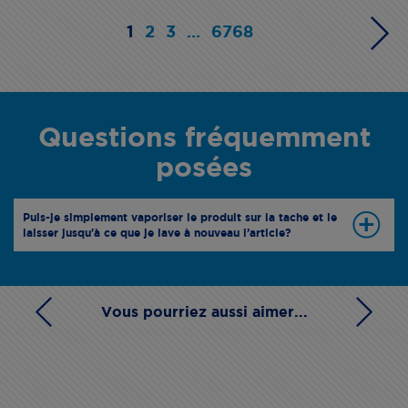
1
2
3
...
6768
Questions fréquemment
posées
Puis-je simplement vaporiser le produit sur la tache et le
laisser jusqu'à ce que je lave à nouveau l’article?
Vous pourriez aussi aimer...