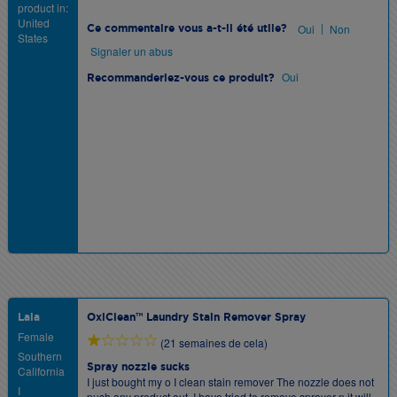
product in:
United
|
Oui
Non
Ce commentaire vous a-t-il été utile?
States
Signaler un abus
Oui
Recommanderiez-vous ce produit?
Lala
OxiClean™ Laundry Stain Remover Spray
Female
(21 semaines de cela)
Southern
Spray nozzle sucks
California
I just bought my o I clean stain remover The nozzle does not
I
push any product out. I have tried to remove sprayer n it will