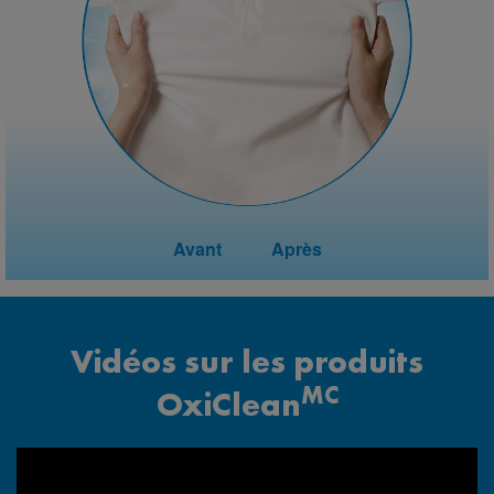
Avant
Après
Vidéos sur les produits
MC
OxiClean
OxiClean®