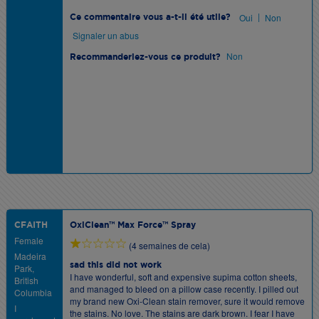
|
Oui
Non
Ce commentaire vous a-t-il été utile?
Signaler un abus
Non
Recommanderiez-vous ce produit?
CFAITH
OxiClean™ Max Force™ Spray
Female
(4 semaines de cela)
Madeira
sad this did not work
Park,
I have wonderful, soft and expensive supima cotton sheets,
British
and managed to bleed on a pillow case recently. I pilled out
Columbia
my brand new Oxi-Clean stain remover, sure it would remove
I
the stains. No love. The stains are dark brown. I fear I have