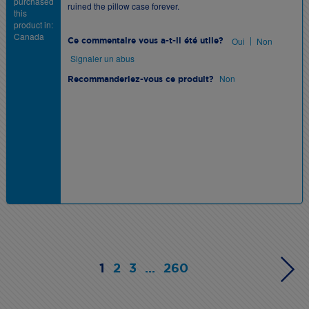
purchased
ruined the pillow case forever.
this
product in:
Canada
|
Oui
Non
Ce commentaire vous a-t-il été utile?
Signaler un abus
Non
Recommanderiez-vous ce produit?
1
2
3
...
260