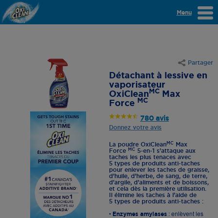
Menu
Partager
Détachant à lessive en
vaporisateur
MC
OxiClean
Max
MC
Force
780 avis
Donnez votre avis
MC
La poudre OxiClean
Max
MC
Force
5-en-1 s’attaque aux
taches les plus tenaces avec
5 types de produits anti-taches
pour enlever les taches de graisse,
d’huile, d’herbe, de sang, de terre,
d’argile, d’aliments et de boissons,
et cela dès la première utilisation.
Il élimine les taches à l’aide de
5 types de produits anti-taches :
•
: enlèvent les
Enzymes amylases