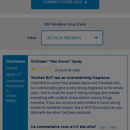
DONNEZ VOTRE AVIS
780 Nombre total d’avis
Filter:
CBytheSea
OxiClean™ Max Force™ Spray
Female
(2 jours de cela)
Mystic CT
Worked BUT has an overwhelming fragrance
I purchased
I tried this on some food grease stains and it worked well,
this product
but unfortunately gave a very strong fragrance to the whole
in:
load. I had to soak the load in strong vinegar and rewash
United
everything with multiple rinses before making things
States
tolerable. If you are someone who prefers to avoid strong
scents for whatever reason, this is NOT the product for you.
Stick with the other OxiClean products.
|
Oui
Non
Ce commentaire vous a-t-il été utile?