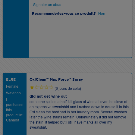
Signaler un abus
Non
Recommanderiez-vous ce produit?
ELRE
OxiClean™ Max Force™ Spray
Female
(6 jours de cela)
Waterloo
did not get wine out
I
someone spilled a half full glass of wine all over the sleve of
purchased
an expensive sweatshirt and I rushed down to douse it in this
this
Oxi clean the host had in her laundry room. Several washes
product in:
later the wine stains remain. Unfortunately it did not remove
Canada
the stain. It helped but I still have marks all over my
sweatshirt.