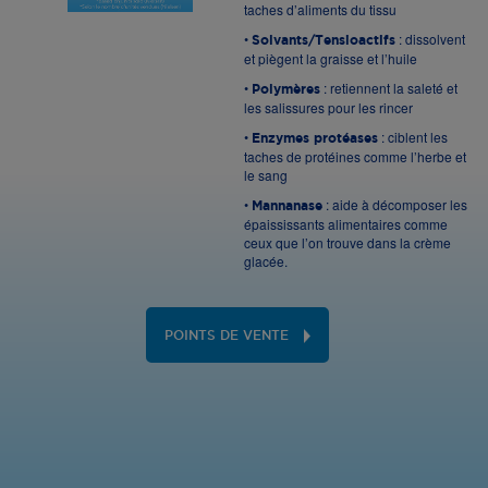
taches d’aliments du tissu
•
: dissolvent
Solvants/Tensioactifs
et piègent la graisse et l’huile
•
: retiennent la saleté et
Polymères
les salissures pour les rincer
•
: ciblent les
Enzymes protéases
taches de protéines comme l’herbe et
le sang
•
: aide à décomposer les
Mannanase
épaississants alimentaires comme
ceux que l’on trouve dans la crème
glacée.
POINTS DE VENTE