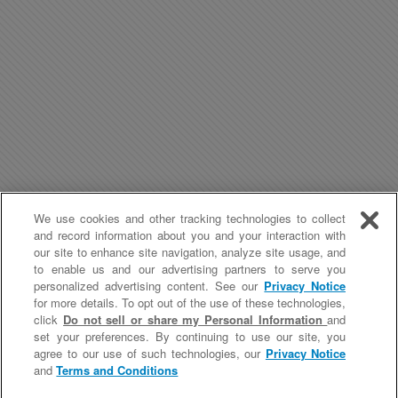
We use cookies and other tracking technologies to collect
and record information about you and your interaction with
our site to enhance site navigation, analyze site usage, and
to enable us and our advertising partners to serve you
personalized advertising content. See our
Privacy Notice
for more details. To opt out of the use of these technologies,
click
Do not sell or share my Personal Information
and
Modalités d'utilisation du Site
Politique de confidentialité
set your preferences. By continuing to use our site, you
Contactez-nous
Do not sell or share my Personal Information
agree to our use of such technologies, our
Privacy Notice
and
Terms and Conditions