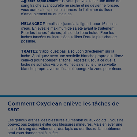
Si vous pouvez traiter une tache de
Agissez rapidement—
sang fraîche avant qu’elle ne sèche et ne devienne foncée,
vous aurez alors plus de chances de l’éliminer du tissu
d’ameublement ou du matelas.
Remplissez jusqu’à la ligne 1 pour 16 onces
MÉLANGEZ
d'eau. Enlevez le maximum de saleté avant le traitement.
Pour les taches fraîches, utiliser de l’eau froide. Pour les
taches foncées ou incrustées, utiliser l’eau la plus chaude
possible.
N’appliquez pas la solution directement sur la
TRAITEZ
tache. Appliquez avec une serviette blanche propre et utilisez
celle-ci pour éponger la tache. Répétez jusqu'à ce que la
tache ne soit plus visible. Humectez ensuite une serviette
blanche propre avec de l’eau et épongez la zone pour rincer.
Comment Oxyclean enlève les tâches de
sant
Les genoux éraflés, des blessures au menton ou aux doigts... Vous ne
pouvez pas toujours éviter ces blessures mineures. Mais enlever une
tache de sang des vêtements, des tapis ou des tissus d'ameublement
peut vous donner mal à la tête.