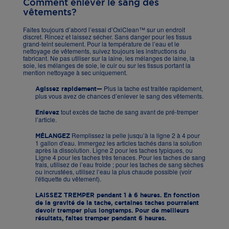
Comment enlever le sang des
vêtements?
Faites toujours d’abord l’essai d’OxiClean™ sur un endroit
discret. Rincez et laissez sécher. Sans danger pour les tissus
grand-teint seulement. Pour la température de l’eau et le
nettoyage de vêtements, suivez toujours les instructions du
fabricant. Ne pas utiliser sur la laine, les mélanges de laine, la
soie, les mélanges de soie, le cuir ou sur les tissus portant la
mention nettoyage à sec uniquement.
Plus la tache est traitée rapidement,
Agissez rapidement—
plus vous avez de chances d’enlever le sang des vêtements.
tout excès de tache de sang avant de pré-tremper
Enlevez
l’article.
Remplissez la pelle jusqu’à la ligne 2 à 4 pour
MÉLANGEZ
1 gallon d'eau. Immergez les articles tachés dans la solution
après la dissolution. Ligne 2 pour les taches typiques, ou
Ligne 4 pour les taches très tenaces. Pour les taches de sang
frais, utilisez de l’eau froide ; pour les taches de sang sèches
ou incrustées, utilisez l’eau la plus chaude possible (voir
l'étiquette du vêtement).
LAISSEZ TREMPER
pendant 1 à 6 heures. En fonction
de la gravité de la tache, certaines taches pourraient
devoir tremper plus longtemps. Pour de meilleurs
résultats, faites tremper pendant 6 heures.