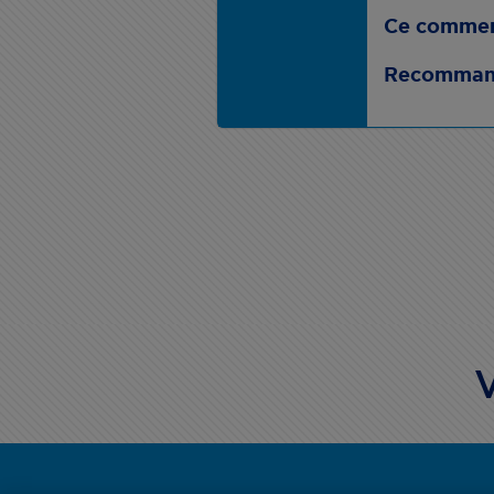
Ce commenta
Recommand
V