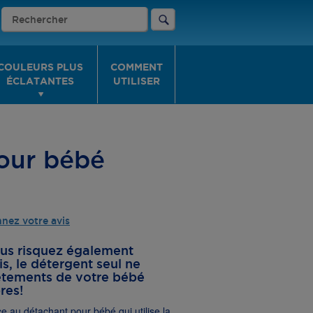
COULEURS PLUS
COMMENT
ÉCLATANTES
UTILISER
our bébé
nez votre avis
ous risquez également
is, le détergent seul ne
vêtements de votre bébé
res!
e au détachant pour bébé qui utilise la