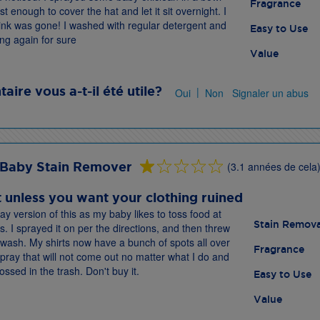
Fragrance
t enough to cover the hat and let it sit overnight. I
ink was gone! I washed with regular detergent and
Easy to Use
ing again for sure
Value
ire vous a-t-il été utile?
|
Oui
Non
Signaler un abus
 Baby Stain Remover
(3.1 années de cela
t unless you want your clothing ruined
ay version of this as my baby likes to toss food at
Stain Remova
. I sprayed it on per the directions, and then threw
e wash. My shirts now have a bunch of spots all over
Fragrance
pray that will not come out no matter what I do and
ossed in the trash. Don't buy it.
Easy to Use
Value