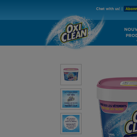
Chat with us!
|
Abonn
NOU
PRO