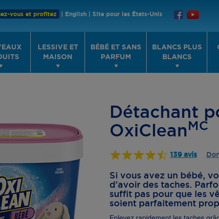
ez-vous et profitez
|
English
|
Site pour les États-Unis
VEAUX
LESSIVE ET
BÉBÉ ET SANS
BLANCS PLUS
DUITS
MAISON
PARFUM
BLANCS
Détachant p
MC
OxiClean
139 avis
Don
Si vous avez un bébé, v
d’avoir des taches. Parfo
suffit pas pour que les 
soient parfaitement prop
Enlevez rapidement les taches grâc