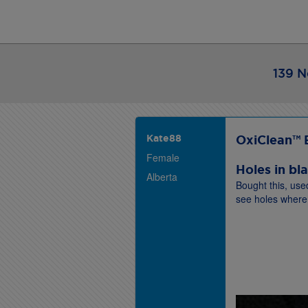
139 N
Kate88
OxiClean™ 
Female
Holes in bl
Alberta
Bought this, used
see holes where