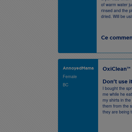
of warm water jus
rinsed and the p
dried. Will be us
Ce commenta
AnnoyedMama
OxiClean™
Female
Don't use i
BC
I bought the spr
me while he eats
my shirts in th
them from the s
they are being t