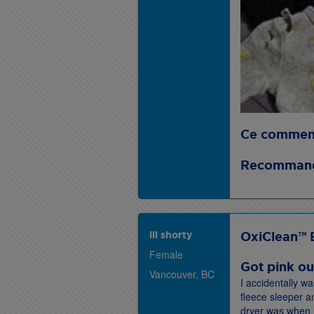
Ce commenta
Recommande
lil shorty
OxiClean™ 
Female
Got pink ou
Vancouver, BC
I accidentally w
fleece sleeper and
dryer was when I