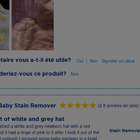
ire vous a-t-il été utile?
|
Oui
Non
Signaler un abus
riez-vous ce produit?
Non
Baby Stain Remover
(2.9 années de cela)
t of white and grey hat
ashed a white and grey newborn hat with a red
Stain Remova
 it had a tinge of pink to it after I took it out of the
 noticed! I sprayed some baby oxiclean in a bowl