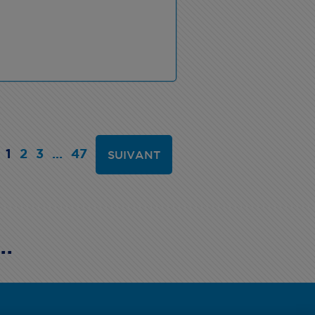
1
2
3
...
47
SUIVANT
..