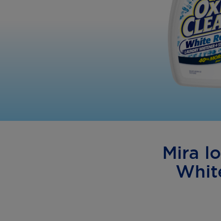
Mira l
White