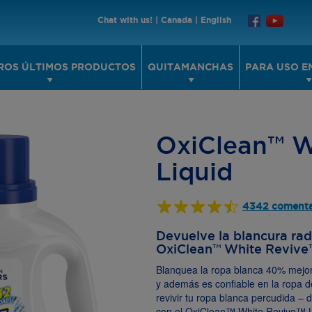
Chat with us!
|
Canada
|
English
ROS ÚLTIMOS PRODUCTOS
QUITAMANCHAS
PARA USO E
OxiClean™ W
Liquid
4342 comenta
Devuelve la blancura rad
OxiClean™ White Revive
Blanquea la ropa blanca 40% mejor q
y además es confiable en la ropa 
revivir tu ropa blanca percudida 
con el OxiClean™ White Revive™ L