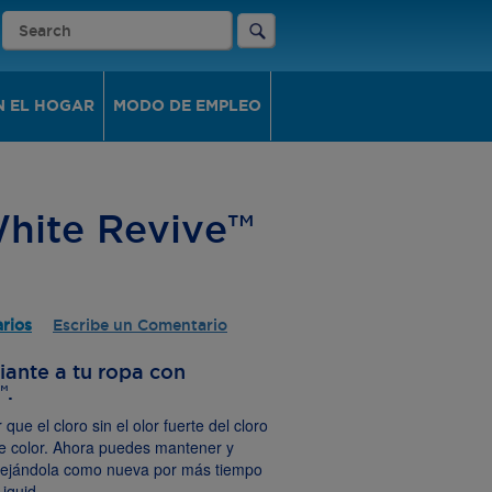
N EL HOGAR
MODO DE EMPLEO
hite Revive™
rios
Escribe un Comentario
iante a tu ropa con
™.
ue el cloro sin el olor fuerte del cloro
de color. Ahora puedes mantener y
– dejándola como nueva por más tiempo
iquid.