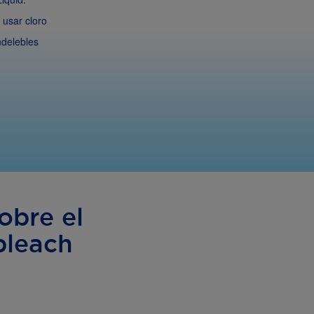
n usar cloro
indelebles
obre el
bleach