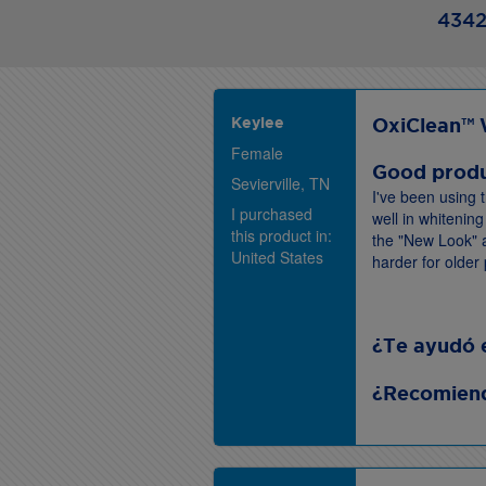
4342
Keylee
OxiClean™ 
Female
Good prod
Sevierville, TN
I've been using t
I purchased
well in whitenin
this product in:
the "New Look" a
United States
harder for older 
¿Te ayudó 
¿Recomiend