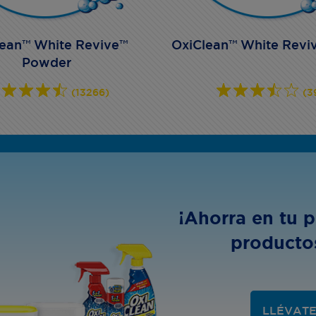
lean™ White Revive™
OxiClean™ White Revi
Powder
(13266)
(3
¡Ahorra en tu 
producto
LLÉVATE