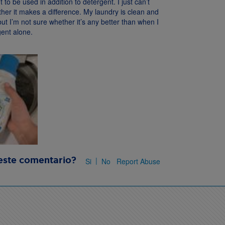
t to be used in addition to detergent. I just can’t
ther it makes a difference. My laundry is clean and
but I’m not sure whether it’s any better than when I
ent alone.
este comentario?
|
Si
No
Report Abuse