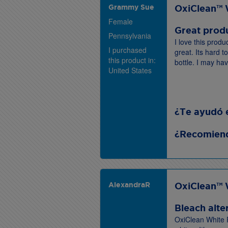
Grammy Sue
OxiClean™ 
Female
Great prod
Pennsylvania
I love this produ
I purchased
great. Its hard t
this product in:
bottle. I may ha
United States
¿Te ayudó 
¿Recomiend
AlexandraR
OxiClean™ 
Bleach alte
OxiClean White Re