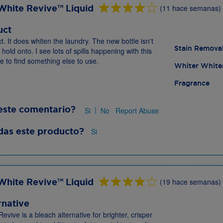
White Revive™ Liquid
(11 hace semanas)
uct
ct. It does whiten the laundry. The new bottle isn't
Stain Remova
o hold onto. I see lots of spills happening with this
ve to find something else to use.
Whiter White
Fragrance
este comentario?
|
Si
No
Report Abuse
as este producto?
Si
White Revive™ Liquid
(19 hace semanas)
rnative
vive is a bleach alternative for brighter, crisper