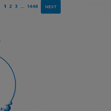
1
2
3
...
1448
NEXT
.