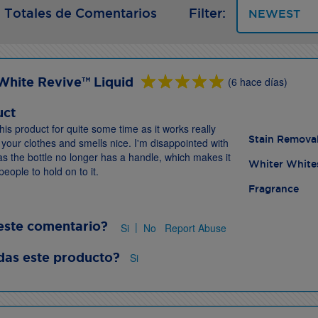
 Totales de Comentarios
Filter:
White Revive™ Liquid
(6 hace días)
uct
his product for quite some time as it works really
Stain Remova
g your clothes and smells nice. I'm disappointed with
s the bottle no longer has a handle, which makes it
Whiter White
people to hold on to it.
Fragrance
este comentario?
|
Si
No
Report Abuse
as este producto?
Si