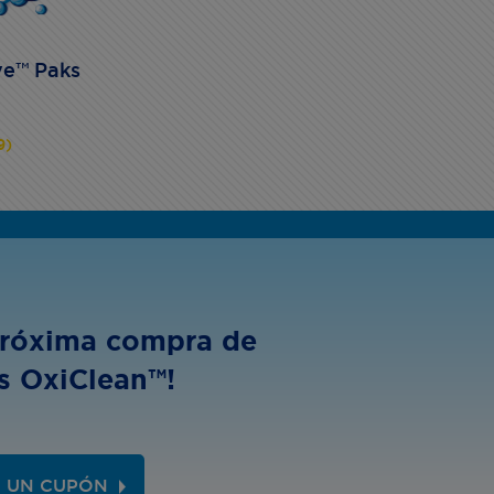
ve™ Paks
9)
próxima compra de
s OxiClean™!
 UN CUPÓN