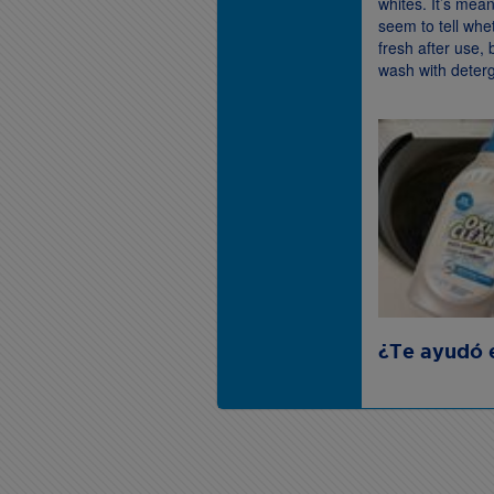
whites. It’s mean
seem to tell whe
fresh after use, 
wash with deterg
¿Te ayudó 