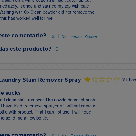
mediately. It dried and stained my top with pale
 Washing with OxiClean powder did not remove the
 this has worked well for me.
este comentario?
|
Si
No
Report Abuse
as este producto?
Si
Laundry Stain Remover Spray
(21 ha
le sucks
 o I clean stain remover The nozzle does not push
I have tried to remove sprayer n it will not come off.
ottle with product. That I can not use. I will hope
 to send me a new bottle.
este comentario?
|