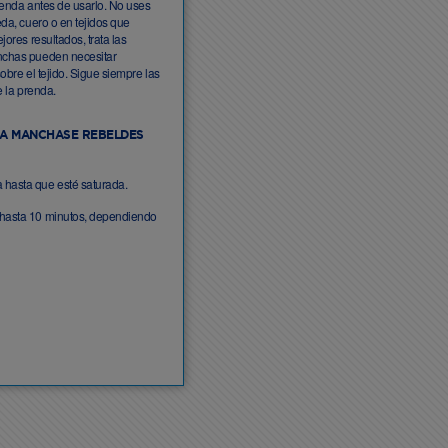
renda antes de usarlo. No uses
da, cuero o en tejidos que
ores resultados, trata las
nchas pueden necesitar
bre el tejido. Sigue siempre las
e la prenda.
RA MANCHASE REBELDES
 hasta que esté saturada.
or hasta 10 minutos, dependiendo