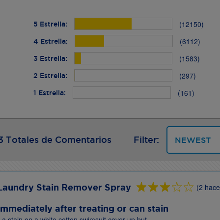
(12150)
5 Estrella:
(6112)
4 Estrella:
(1583)
3 Estrella:
(297)
2 Estrella:
(161)
1 Estrella:
 Totales de Comentarios
Filter:
Laundry Stain Remover Spray
(2 hac
mmediately after treating or can stain
n a stain on a white cotton swimsuit cover up but