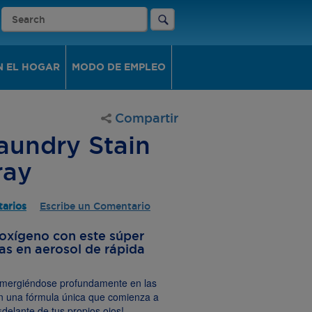
N EL HOGAR
MODO DE EMPLEO
Compartir
aundry Stain
ray
arios
Escribe un Comentario
 oxígeno con este súper
s en aerosol de rápida
 sumergiéndose profundamente en las
on una fórmula única que comienza a
¡delante de tus propios ojos!