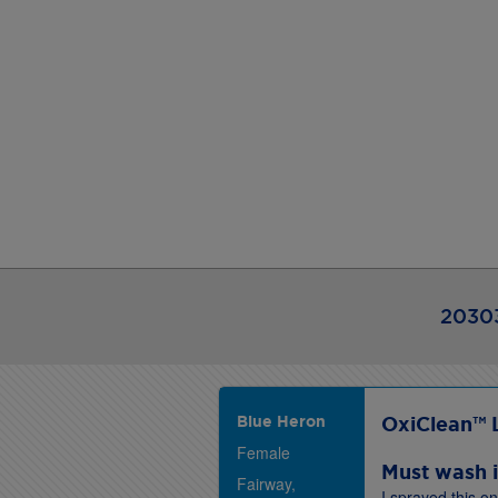
20303
Blue Heron
OxiClean™ 
Female
Must wash i
Fairway,
I sprayed this o