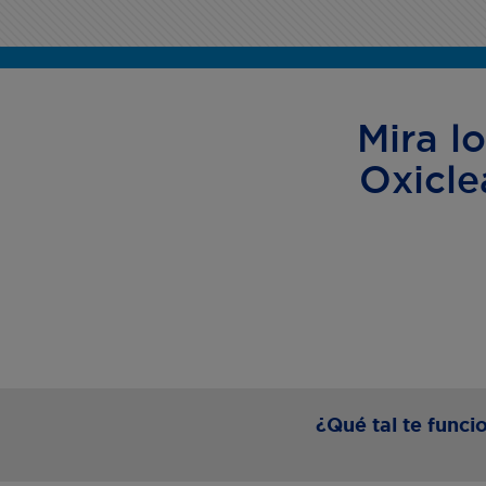
Mira l
Oxicle
¿Qué tal te func