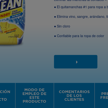
● El quitamanchas #1 para ropa a 
● Elimina vino, sangre, arándano, 
● Sin cloro
● Confiable para la ropa de color
MODO DE
CIÓN
COMENTARIOS
EMPLEO DE
PR
DE LOS
ESTE
FR
CTO
CLIENTES
PRODUCTO