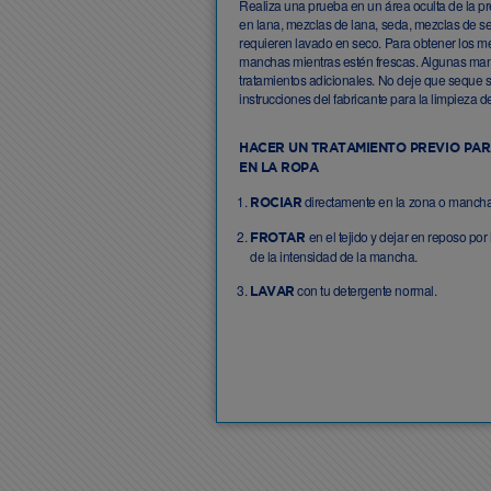
Realiza una prueba en un área oculta de la p
en lana, mezclas de lana, seda, mezclas de se
requieren lavado en seco. Para obtener los mej
manchas mientras estén frescas. Algunas ma
tratamientos adicionales. No deje que seque so
instrucciones del fabricante para la limpieza d
HACER UN TRATAMIENTO PREVIO PA
EN LA ROPA
directamente en la zona o mancha
ROCIAR
en el tejido y dejar en reposo p
FROTAR
de la intensidad de la mancha.
con tu detergente normal.
LAVAR