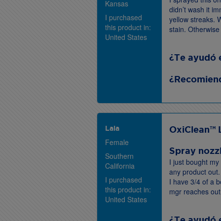
Kansas
didn’t wash it im
I purchased
yellow streaks.
this product in:
stain. Otherwise
United States
¿Te ayudó 
¿Recomiend
Lala
OxiClean™ 
Female
Spray nozz
Southern
I just bought my
California
any product out. 
I purchased
I have 3/4 of a b
this product in:
mgr reaches out
United States
¿Te ayudó 