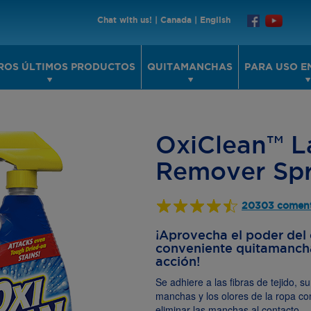
Chat with us!
|
Canada
|
English
ROS ÚLTIMOS PRODUCTOS
QUITAMANCHAS
PARA USO E
OxiClean™ L
Remover Sp
20303 coment
¡Aprovecha el poder del
conveniente quitamancha
acción!
Se adhiere a las fibras de tejido,
manchas y los olores de la ropa c
eliminar las manchas al contacto – 