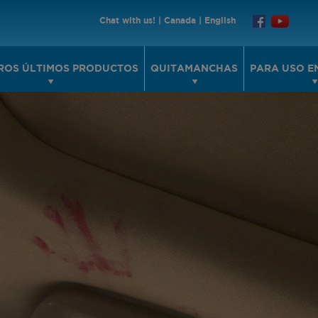
Chat with us!
|
Canada
|
English
ROS ÚLTIMOS PRODUCTOS
QUITAMANCHAS
PARA USO E